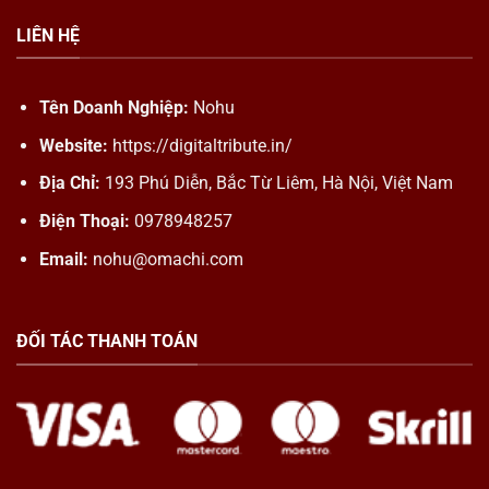
LIÊN HỆ
Tên Doanh Nghiệp:
Nohu
Website:
https://digitaltribute.in/
Địa Chỉ:
193 Phú Diễn, Bắc Từ Liêm, Hà Nội, Việt Nam
Điện Thoại:
0978948257
Email:
nohu@omachi.com
ĐỐI TÁC THANH TOÁN