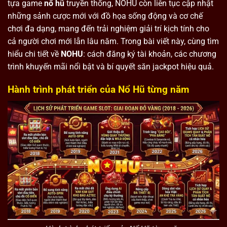
tựa game
nổ hũ
truyền thống, NOHU còn liên tục cập nhật
những sảnh cược mới với đồ họa sống động và cơ chế
chơi đa dạng, mang đến trải nghiệm giải trí kịch tính cho
cả người chơi mới lẫn lâu năm. Trong bài viết này, cùng tìm
hiểu chi tiết về
NOHU
: cách đăng ký tài khoản, các chương
trình khuyến mãi nổi bật và bí quyết săn jackpot hiệu quả.
Hành trình phát triển của Nổ Hũ từng năm