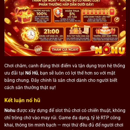
Chơi chăm, canh đúng thời điểm và tận dụng trọn hệ thống
ưu đãi tại
Nổ Hũ
, bạn sẽ luôn có lợi thế hơn so với mặt
bằng chung. Đây chính là sân chơi dành cho người biết
cách săn thưởng thật sự!
Kết luận nổ hũ
Nohu
được xây dựng để slot thủ chơi có chiến thuật, không
chỉ trông chờ vào may rủi. Game đa dạng, tỷ lệ RTP công
khai, thông tin minh bạch — mọi thứ đều đủ để người chơi