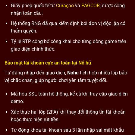
Giấy phép quốc tế từ
Curaçao
và
PAGCOR
, được công
nhận toàn cầu.
Hệ thống RNG đã qua kiểm định bởi đơn vị độc lập có
thẩm quyền.
Tỷ lệ RTP công bố công khai cho từng dòng game trên
giao diện chính thức.
Bảo mật tài khoản cực an toàn tại Nổ hũ
Từ đăng nhập đến giao dịch,
Nohu
tích hợp nhiều lớp bảo
vệ chắc chắn, giúp người chơi yên tâm tuyệt đối.
Mã hóa SSL toàn hệ thống, kể cả khi truy cập giao diện
demo.
Xác thực hai lớp (2FA) khi thay đổi thông tin tài khoản
hoặc thực hiện rút tiền.
Tự động khóa tài khoản sau 3 lần nhập sai mật khẩu