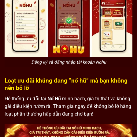
Đăng ký và đăng nhập tài khoản Nohu
Loạt ưu đãi khủng đang “nổ hũ” mà bạn không
nên bỏ lỡ
Hệ thống ưu đãi tại
Nổ Hũ
minh bạch, giá trị thật và không
gài điều kiện rườm rà. Tham gia ngay để không bỏ lỡ hàng
loạt phần thưởng hấp dẫn đang chờ bạn!