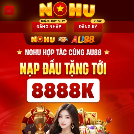
Bỏ
qua
nội
dung
ĐĂNG NHẬP
ĐĂNG KÝ