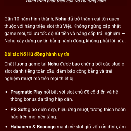
Hành trình phát triển của Nổ Hũ từng năm
Gần 10 năm hình thành,
Nohu
đã trở thành cái tên quen
thuộc với hàng triệu slot thủ Việt. Không ngừng cập nhật
game mới, tối ưu tốc độ rút tiền và nâng cấp trải nghiệm —
Nohu xây dựng uy tín bằng hành động, không phải lời hứa.
Đối tác Nổ Hũ đồng hành uy tín
Chất lượng game tại
Nohu
được bảo chứng bởi các studio
slot danh tiếng toàn cầu, đảm bảo công bằng và trải
nghiệm mượt mà trên mọi thiết bị.
Pragmatic Play
nổi bật với slot chủ đề cổ điển và hệ
thống bonus đa tầng hấp dẫn.
PG Soft
giao diện đẹp, hiệu ứng mượt, tương thích hoàn
hảo trên mọi nền tảng.
Habanero & Booongo
mạnh về slot giữ vốn ổn định, âm