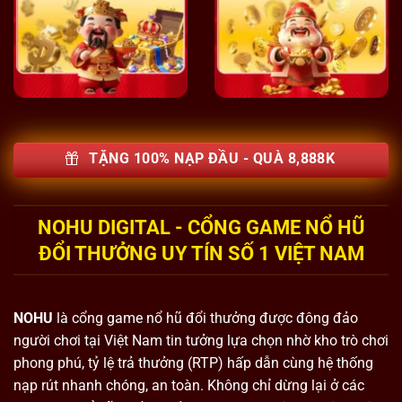
TẶNG 100% NẠP ĐẦU - QUÀ 8,888K
NOHU DIGITAL - CỔNG GAME NỔ HŨ
ĐỔI THƯỞNG UY TÍN SỐ 1 VIỆT NAM
NOHU
là cổng game nổ hũ đổi thưởng được đông đảo
người chơi tại Việt Nam tin tưởng lựa chọn nhờ kho trò chơi
phong phú, tỷ lệ trả thưởng (RTP) hấp dẫn cùng hệ thống
nạp rút nhanh chóng, an toàn. Không chỉ dừng lại ở các